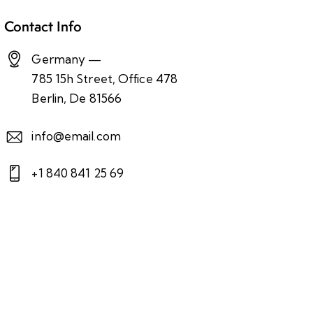
Contact Info
Germany —
785 15h Street, Office 478
Berlin, De 81566
info@email.com
+1 840 841 25 69