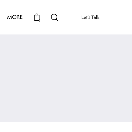
MORE
Let’s Talk
0