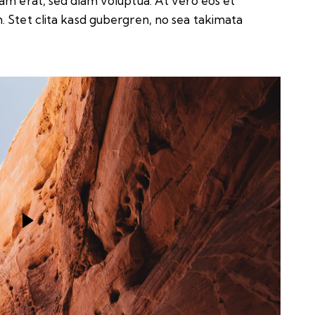
yam erat, sed diam voluptua. At vero eos et
. Stet clita kasd gubergren, no sea takimata