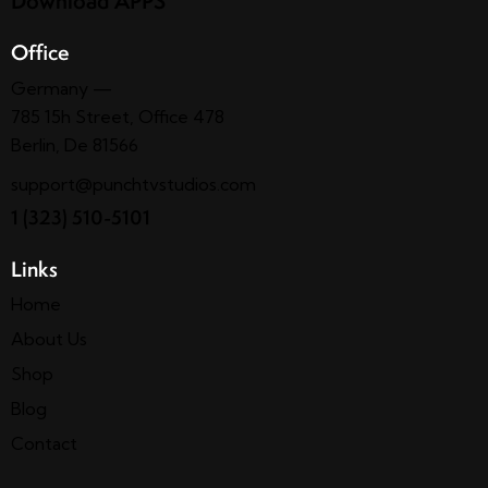
Download APPS
Office
Germany —
785 15h Street, Office 478
Berlin, De 81566
support@punchtvstudios.com
1 (323) 510-5101
Links
Home
About Us
Shop
Blog
Contact