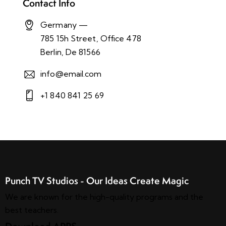
Contact Info
Germany —
785 15h Street, Office 478
Berlin, De 81566
info@email.com
+1 840 841 25 69
Punch TV Studios - Our Ideas Create Magic
We are known for the high-quality programs and the
best teachers.